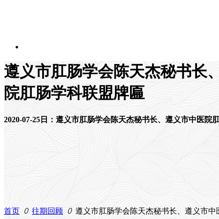
遵义市肛肠学会陈天杰秘书长
电话：
首页
院肛肠学科联盟牌匾
13511814228
医院简介
2020-07-25日：遵义市肛肠学会陈天杰
秘书长
、遵义市中医院
新闻动态
人才招聘
就医指南
首页
ꄲ
往期回顾
ꄲ
遵义市肛肠学会陈天杰秘书长、遵义市中