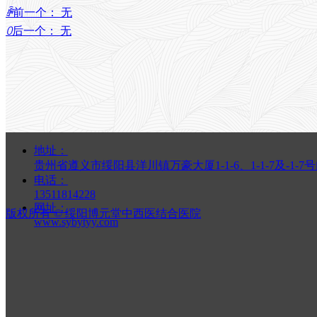
ꄴ
前一个：
无
ꄲ
后一个：
无
地址：
贵州省遵义市绥阳县洋川镇万豪大厦1-1-6、1-1-7及-1-7
电话：
13511814228
网址：
版权所有 ©
绥阳博元堂中西医结合医院
www.sybytyy.com